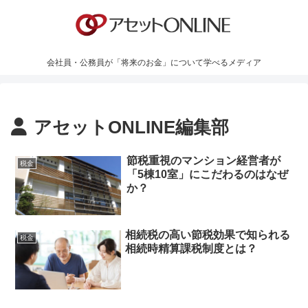
会社員・公務員が「将来のお金」について学べるメディア
アセットONLINE編集部
節税重視のマンション経営者が
税金
「5棟10室」にこだわるのはなぜ
か？
相続税の高い節税効果で知られる
税金
相続時精算課税制度とは？