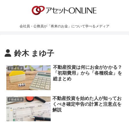
会社員・公務員が「将来のお金」について学べるメディア
鈴木 まゆ子
不動産投資は何にお金がかかる？
不動産投資
「初期費用」から「各種税金」を
総まとめ
不動産投資を始めた人が知ってお
不動産投資
くべき確定申告の計算と注意点を
解説