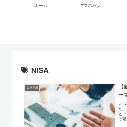
ホーム
#マネバナ
NISA
【
資産運用
ー
いつ
が、
とい
ば老
回は