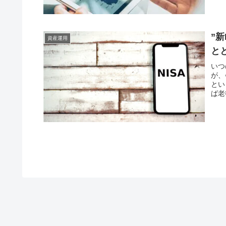
産運
”
資産運用
と
いつ
が、
とい
ば老
回は
産運