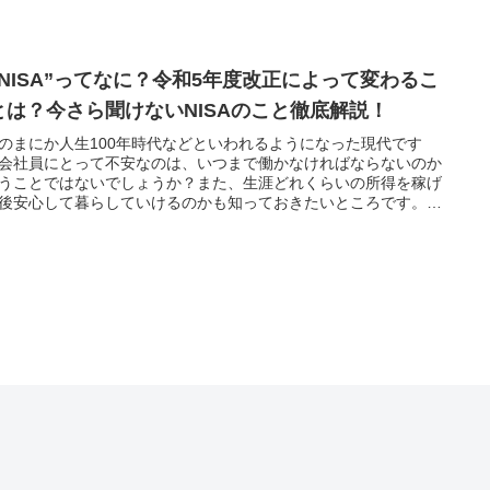
用の重要性が身にしみる昨今です。ぜひ参考にしてください。
新NISA”ってなに？令和5年度改正によって変わるこ
とは？今さら聞けないNISAのこと徹底解説！
のまにか人生100年時代などといわれるようになった現代です
会社員にとって不安なのは、いつまで働かなければならないのか
うことではないでしょうか？また、生涯どれくらいの所得を稼げ
後安心して暮らしていけるのかも知っておきたいところです。今
日本人の平均生涯所得とお金の増やし方について解説します。資
用の重要性が身にしみる昨今です。ぜひ参考にしてください。