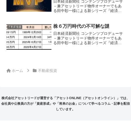
日本経済新聞社 コンテンツプロデューサ
－兼アセットリード物件オーナーでもあ
る田中彰一様による新シリーズ『経済ニ
ュースの読み解き方と投資のヒント』が
スタート。経済の“今”をわかりやすく、そ
してちょっと違う角度から読み解く注目
株６万円時代の不可解な謎
不動産投資
企画です。
日本経済新聞社 コンテンツプロデューサ
－兼アセットリード物件オーナーでもあ
る田中彰一様による新シリーズ『経済ニ
ュースの読み解き方と投資のヒント』が
スタート。経済の“今”をわかりやすく、そ
してちょっと違う角度から読み解く注目
企画です。
ホーム
不動産投資
株式会社アセットリードが運営する「アセットONLINE（アセットオンライン）」では、
会社員や公務員の方が「資産形成」や「将来のお金」について学べるコラム・記事を配信
しています。