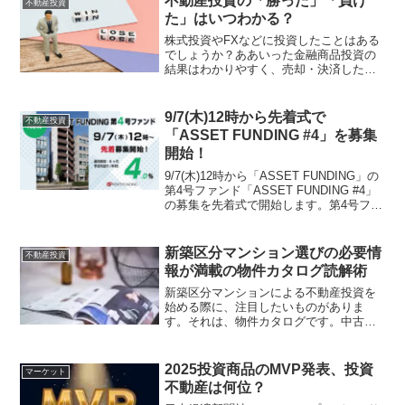
不動産投資の「勝った」「負け
不動産投資
企画です。
た」はいつわかる？
株式投資やFXなどに投資したことはある
でしょうか？ああいった金融商品投資の
結果はわかりやすく、売却・決済した瞬
間に損益が確定します。では不動産投資
の場合、勝ち負けはどうすればわかるの
でしょうか？目先で損が出ていても、ロ
9/7(木)12時から先着式で
不動産投資
ーン返済後に取り返せる...
「ASSET FUNDING #4」を募集
開始！
9/7(木)12時から「ASSET FUNDING」の
第4号ファンド「ASSET FUNDING #4」
の募集を先着式で開始します。第4号ファ
ンドは第2号ファンドの後継ファンドで、
運用期間6ヶ月、予定利回り4％(年利)とな
ります。是非、この機会に事前に会員登
新築区分マンション選びの必要情
不動産投資
録の上、お申込み下さい！
報が満載の物件カタログ読解術
新築区分マンションによる不動産投資を
始める際に、注目したいものがありま
す。それは、物件カタログです。中古物
件にはない新築ならではの情報源なの
で、これを活用しない手はありません。
新築区分マンションを比較検討する際
2025投資商品のMVP発表、投資
マーケット
に、カタログのどこに注目すべき...
不動産は何位？