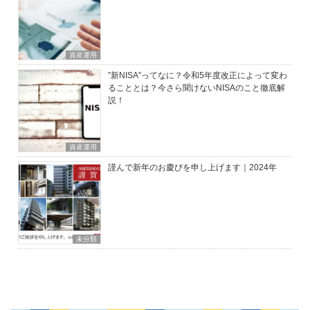
資産運用
”新NISA”ってなに？令和5年度改正によって変わ
ることとは？今さら聞けないNISAのこと徹底解
説！
資産運用
謹んで新年のお慶びを申し上げます｜2024年
未分類