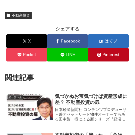
不動産投資
シェアする
X
Facebook
はてブ
Pocket
LINE
Pinterest
関連記事
気づかぬお宝気づけば資産形成に
マーケット
差？ 不動産投資の扉
日本経済新聞社 コンテンツプロデューサ
－兼アセットリード物件オーナーでもあ
る田中彰一様による新シリーズ『経済ニ
ュースの読み解き方と投資のヒント』が
スタート。経済の“今”をわかりやすく、そ
してちょっと違う角度から読み解く注目