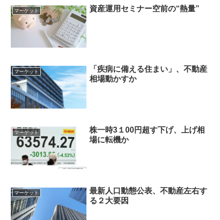
資産運用セミナー空前の“熱量”
マーケット
「疾病に備える住まい」、不動産
マーケット
相場動かすか
株一時3１00円超す下げ、上げ相
マーケット
場に転機か
最新人口動態公表、不動産左右す
マーケット
る２大要因