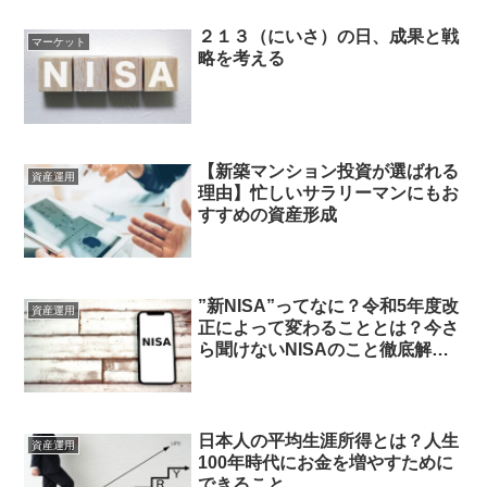
２１３（にいさ）の日、成果と戦
マーケット
略を考える
【新築マンション投資が選ばれる
資産運用
理由】忙しいサラリーマンにもお
すすめの資産形成
”新NISA”ってなに？令和5年度改
資産運用
正によって変わることとは？今さ
ら聞けないNISAのこと徹底解
説！
日本人の平均生涯所得とは？人生
資産運用
100年時代にお金を増やすために
できること