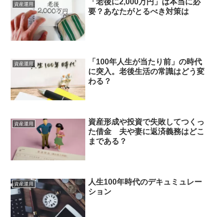
「老後に2,000万円」は本当に必
資産運用
要？あなたがとるべき対策は
「100年人生が当たり前」の時代
資産運用
に突入。老後生活の常識はどう変
わる？
資産形成や投資で失敗してつくっ
資産運用
た借金 夫や妻に返済義務はどこ
まである？
人生100年時代のデキュミュレー
資産運用
ション