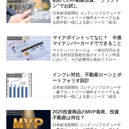
初めての不動産投資、“クラファ
マーケット
ン”でお試し
日本経済新聞社 コンテンツプロデューサ
－兼アセットリード物件オーナーでもあ
る田中彰一様による新シリーズ『経済ニ
ュースの読み解き方と投資のヒント』が
スタート。経済の“今”をわかりやすく、そ
してちょっと違う角度から読み解く注目
マイナポイントってなに？ 今後
マーケット
企画です。
マイナンバーカードでできること
マイナンバーカードは、一律10万円を支
給する特別定額給付金のオンライン申請
において、その必要性が改めてクローズ
アップされました。2020年9月からはマイ
ナンバーカードのさらなる普及促進のた
めに「マイナポイント事業」が開始され
インフレ対抗、不動産ローンとポ
マーケット
ることをご存じで...
ートフォリオ設計
日本経済新聞社 コンテンツプロデューサ
－兼アセットリード物件オーナーでもあ
る田中彰一様による新シリーズ『経済ニ
ュースの読み解き方と投資のヒント』が
スタート。経済の“今”をわかりやすく、そ
してちょっと違う角度から読み解く注目
2025投資商品のMVP発表、投資
マーケット
企画です。
不動産は何位？
日本経済新聞社 コンテンツプロデューサ