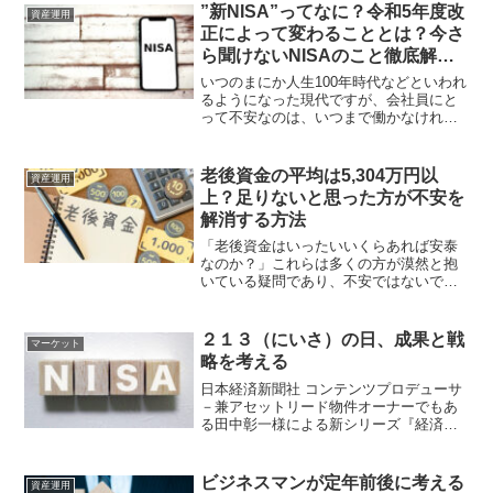
うといえるかもしれません。しかし、後
”新NISA”ってなに？令和5年度改
資産運用
者のスタンスで爆発的に儲...
正によって変わることとは？今さ
ら聞けないNISAのこと徹底解
説！
いつのまにか人生100年時代などといわれ
るようになった現代ですが、会社員にと
って不安なのは、いつまで働かなければ
ならないのかということではないでしょ
うか？また、生涯どれくらいの所得を稼
げば老後安心して暮らしていけるのかも
老後資金の平均は5,304万円以
資産運用
知っておきたいところです。今回は日本
上？足りないと思った方が不安を
人の平均生涯所得とお金の増やし方につ
解消する方法
いて解説します。資産運用の重要性が身
にしみる昨今です。ぜひ参考にしてくだ
「老後資金はいったいいくらあれば安泰
さい。
なのか？」これらは多くの方が漠然と抱
いている疑問であり、不安ではないでし
ょうか。2019年6月に提出された金融庁の
諮問機関による報告書には「老後資金が
2,000万円不足する」と記載されていたこ
２１３（にいさ）の日、成果と戦
マーケット
とが衝撃をも...
略を考える
日本経済新聞社 コンテンツプロデューサ
－兼アセットリード物件オーナーでもあ
る田中彰一様による新シリーズ『経済ニ
ュースの読み解き方と投資のヒント』が
スタート。経済の“今”をわかりやすく、そ
してちょっと違う角度から読み解く注目
ビジネスマンが定年前後に考える
資産運用