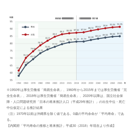
※1950年は厚生労働省「簡易生命表」、1960年から2015年までは厚生労働省「完
全生命表」、2018年は厚生労働省「簡易生命表」、2020年以降は、国立社会保
障・人口問題研究所「日本の将来推計人口（平成29年推計）」の出生中位・死亡
中位仮定による推計結果
（注）1970年以前は沖縄県を除く値である。0歳の平均余命が「平均寿命」であ
る。
【内閣府「平均寿命の推移と将来推計」平成30（2018）年現在より作成】