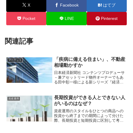
X
Facebook
はてブ
Pocket
LINE
Pinterest
関連記事
「疾病に備える住まい」、不動産
マーケット
相場動かすか
日本経済新聞社 コンテンツプロデューサ
－兼アセットリード物件オーナーでもあ
る田中彰一様による新シリーズ『経済ニ
ュースの読み解き方と投資のヒント』が
スタート。経済の“今”をわかりやすく、そ
してちょっと違う角度から読み解く注目
長期投資ができる人とできない人
資産運用
企画です。
がいるのはなぜ？
資産運用のスタイルをひとつの商品への
投資から終了までの期間によって分けた
際、長期投資と短期投資に区別して考え
ることができます。資産を形成するとい
う観点から見たら、有利なのは前者のほ