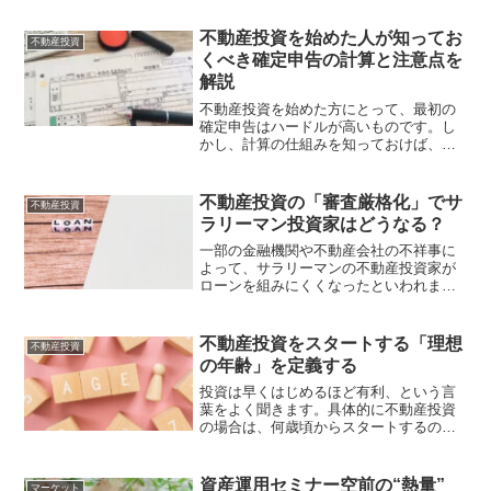
一株あたり純利益」となります。例え
ば、株価が1,000円、一株あたり純...
不動産投資を始めた人が知ってお
不動産投資
くべき確定申告の計算と注意点を
解説
不動産投資を始めた方にとって、最初の
確定申告はハードルが高いものです。し
かし、計算の仕組みを知っておけば、ス
ムーズに手続きできるだけでなく、節税
につながる場合もあります。今回は、所
得計算を中心に不動産投資の確定申告に
不動産投資の「審査厳格化」でサ
不動産投資
ついてお伝えします。確定...
ラリーマン投資家はどうなる？
一部の金融機関や不動産会社の不祥事に
よって、サラリーマンの不動産投資家が
ローンを組みにくくなったといわれま
す。「かぼちゃの馬車事件」で世間を騒
がせたスルガ銀行のみならず、大手銀行
でも不正資料による不動産投資への融資
不動産投資をスタートする「理想
不動産投資
が行われていた事実が明らか...
の年齢」を定義する
投資は早くはじめるほど有利、という言
葉をよく聞きます。具体的に不動産投資
の場合は、何歳頃からスタートするのが
理想なのでしょうか。リタイアする年齢
（定年年齢）と返済期間にもとづいて、
理想のスタート年齢を考えてみましょ
資産運用セミナー空前の“熱量”
マーケット