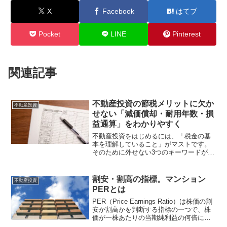
X
Facebook
はてブ
Pocket
LINE
Pinterest
関連記事
不動産投資の節税メリットに欠か
不動産投資
せない「減価償却・耐用年数・損
益通算」をわかりやすく
不動産投資をはじめるには、「税金の基
本を理解していること」がマストです。
そのために外せない3つのキーワードが
「減価償却・耐用年数・損益通算」。こ
れらについてはネット上で数多くの解説
がされていますが、難しい内容がほとん
割安・割高の指標。マンション
不動産投資
どです。ここではわかりや...
PERとは
PER（Price Earnings Ratio）は株価の割
安か割高かを判断する指標の一つで、株
価が一株あたりの当期純利益の何倍にな
っているかを表します。計算式は「株価÷