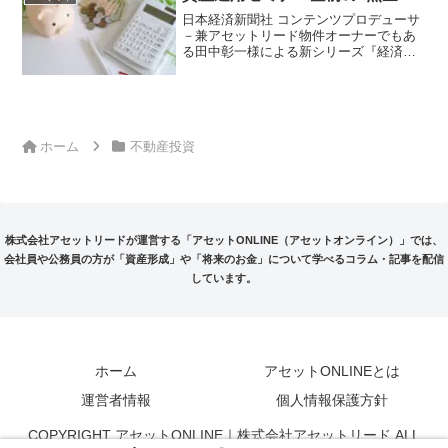
う。リタイアする年齢、イコ...
日本経済新聞社 コンテンツプロデューサ
－兼アセットリード物件オーナーでもあ
る田中彰一様による新シリーズ『経済ニ
ュースの読み解き方と投資のヒント』が
スタート。経済の“今”をわかりやすく、そ
してちょっと違う角度から読み解く注目
企画です。
ホーム
不動産投資
株式会社アセットリードが運営する「アセットONLINE（アセットオンライン）」では、
会社員や公務員の方が「資産形成」や「将来のお金」について学べるコラム・記事を配信
しています。
ホーム
アセットONLINEとは
運営者情報
個人情報保護方針
COPYRIGHT アセットONLINE｜株式会社アセットリード ALL