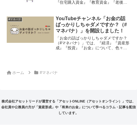
『住宅購入資金』『教育資金』『老後資
金』の3つになります。近年のライフスタ
イルの多様化による変化も踏まえながら
説明します。
YouTubeチャンネル「お金の話
#マネバナ
ばっかりしちゃダメですか？（#
マネバナ）」を開設しました！
「お金の話ばっかりしちゃダメですか？
（#マネバナ）」では、『経済』『資産形
成』『投資』『お金』について、色々な
テーマで動画を配信します。20年以上投
資の最前線で戦ってきた「お金のプロ」
だから話せる“ぜひ知っていてほしい情
報”が盛りだくさん！配信第1弾は、投資
未経験のアセリーナが「インフレとデフ
ホーム
#マネバナ
レ」「為替相場と円高・円安」について
学びます。ぜひご視聴ください。チャン
ネル登録もお忘れなく！
株式会社アセットリードが運営する「アセットONLINE（アセットオンライン）」では、
会社員や公務員の方が「資産形成」や「将来のお金」について学べるコラム・記事を配信
しています。